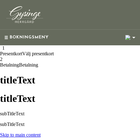
1
BOKNINGSMENY
1
1
Presentkort
Välj presentkort
2
Betalning
Betalning
titleText
titleText
subTitleText
subTitleText
Skip to main content